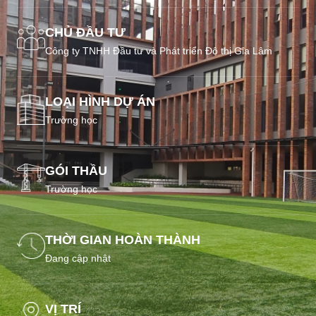
CHỦ ĐẦU TƯ
Công ty TNHH Đầu tư và Phát triển Đô thị Gia Lâm
LOẠI HÌNH DỰ ÁN
Trường học
GÓI THẦU
Trường học
THỜI GIAN HOÀN THÀNH
Đang cập nhật
VỊ TRÍ