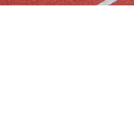
THÔNG TIN LIÊN HỆ
TRỤ SỞ
Tầng 1 tháp II, Tòa nhà Lanmak Tower N04B, Phường Xuân Đỉnh,
Hà Nội, Việt Nam
LIÊN HỆ VỚI CHÚNG TÔI
Hotline:
02471066668
Email:
truyenthong-thuonghieu@acefic.vn