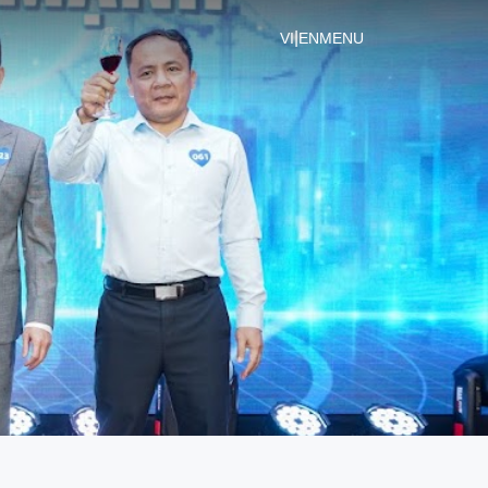
|
VI
EN
MENU