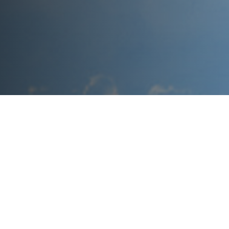
02471066668
truyenthong-thuonghieu@acefic.vn