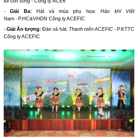
tôi còn sống
- Công ty ACE6
-
Giải Ba:
Hát và múa phụ họa:
Hào khí Việt
Nam
-
P.HC&VHDN Công ty ACEFIC
-
Giải Ấn tượng:
Đàn và hát:
Thanh niên ACEFIC
- P.KTTC
Công ty ACEFIC