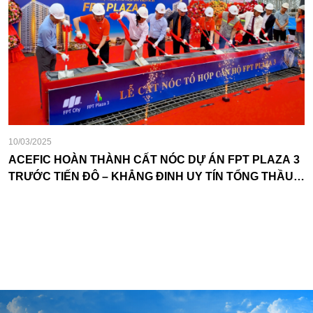
10/03/2025
ACEFIC HOÀN THÀNH CẤT NÓC DỰ ÁN FPT PLAZA 3
TRƯỚC TIẾN ĐỘ – KHẲNG ĐỊNH UY TÍN TỔNG THẦU
THI CÔNG