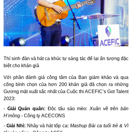
Thí sinh đàn và hát ca khúc tự sáng tác để lại ấn tượng đặc
biệt cho khán giả
Với phần đánh giá công tâm của Ban giám khảo và qua
cổng bình chọn của hơn 200 khán giả đã chọn ra những
Gương mặt xuất sắc nhất của Cuộc thi ACEFIC’s Got Talent
2023:
-
Giải Quán quân:
Độc tấu sáo mèo:
Xuân về trên bản
H’mông
- Công ty ACECONS
-
Giải Nhì:
Nhảy và hát tốp ca:
Mashup Bài ca tuổi trẻ & Vì