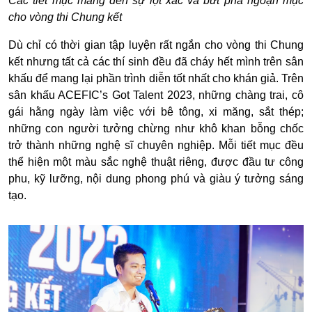
Các tiết mục mang đến sự lột xác và bứt phá ngoạn mục
cho vòng thi Chung kết
Dù chỉ có thời gian tập luyện rất ngắn cho vòng thi Chung
kết nhưng tất cả các thí sinh đều đã cháy hết mình trên sân
khấu để mang lại phần trình diễn tốt nhất cho khán giả. Trên
sân khấu ACEFIC’s Got Talent 2023, những chàng trai, cô
gái hằng ngày làm việc với bê tông, xi măng, sắt thép;
những con người tưởng chừng như khô khan bỗng chốc
trở thành những nghệ sĩ chuyên nghiệp. Mỗi tiết mục đều
thể hiện một màu sắc nghệ thuật riêng, được đầu tư công
phu, kỹ lưỡng, nội dung phong phú và giàu ý tưởng sáng
tạo.