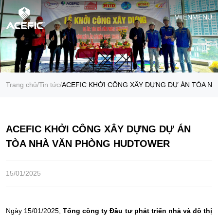
VI
|
EN
MENU
Trang chủ
/
Tin tức
/
ACEFIC KHỞI CÔNG XÂY DỰNG DỰ ÁN TÒA N
ACEFIC KHỞI CÔNG XÂY DỰNG DỰ ÁN
TÒA NHÀ VĂN PHÒNG HUDTOWER
15/01/2025
Ngày 15/01/2025,
Tổng công ty Đầu tư phát triển nhà và đô thị