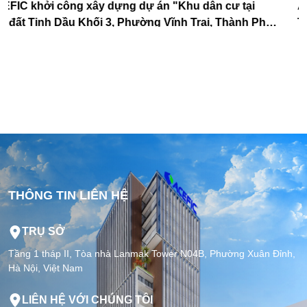
ACEFIC HOÀN THÀNH CẤT NÓC DỰ ÁN FPT PLAZA
hố
TRƯỚC TIẾN ĐỘ – KHẲNG ĐỊNH UY TÍN TỔNG THẦ
THI CÔNG
THÔNG TIN LIÊN HỆ
TRỤ SỞ
Tầng 1 tháp II, Tòa nhà Lanmak Tower N04B, Phường Xuân Đỉnh,
Hà Nội, Việt Nam
LIÊN HỆ VỚI CHÚNG TÔI