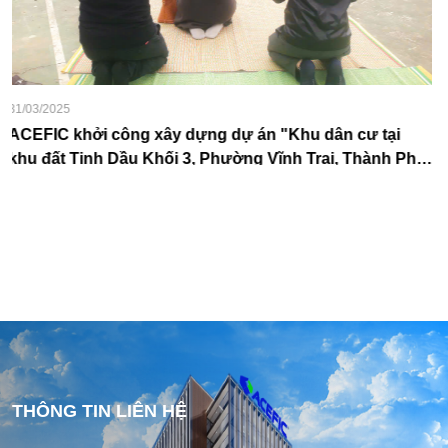
10/03/2025
i
ACEFIC HOÀN THÀNH CẤT NÓC DỰ ÁN FPT PLA
 Phố
TRƯỚC TIẾN ĐỘ – KHẲNG ĐỊNH UY TÍN TỔNG T
THI CÔNG
THÔNG TIN LIÊN HỆ