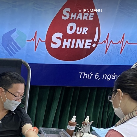
|
VI
EN
MENU