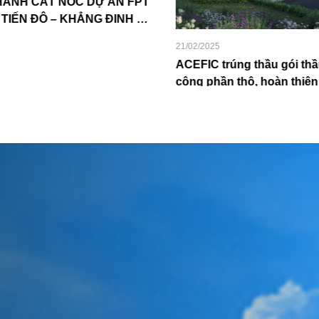
PT
A
UY
N
21/02/2025
ACEFIC trúng thầu gói thầu “Tổng thầu thi
công phần thô, hoàn thiện ngoài nhà, hệ
thống thoát nước mưa căn hộ (Phân khu 4A -
Làng Châu Âu) - ECOPark Vinh”