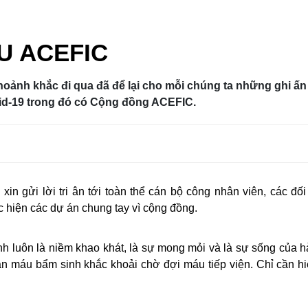
U ACEFIC
oảnh khắc đi qua đã để lại cho mỗi chúng ta những ghi ấn
vid-19 trong đó có Cộng đồng ACEFIC.
n gửi lời tri ân tới toàn thể cán bộ công nhân viên, các đối
hiện các dự án chung tay vì cộng đồng.
nh luôn là niềm khao khát, là sự mong mỏi và là sự sống của h
 máu bẩm sinh khắc khoải chờ đợi máu tiếp viện. Chỉ cần hi