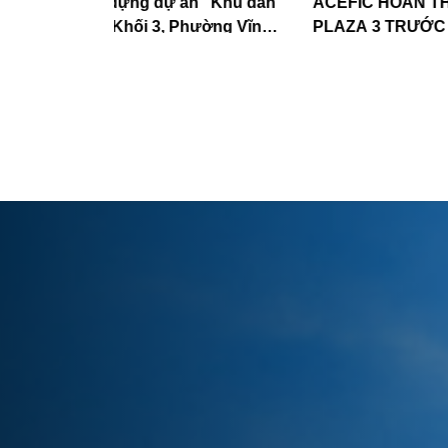
 "Khu dân
ACEFIC HOÀN THÀNH CẤT NÓC DỰ ÁN F
hường Vĩnh
PLAZA 3 TRƯỚC TIẾN ĐỘ – KHẲNG ĐỊNH 
TÍN TỔNG THẦU THI CÔNG