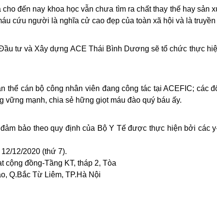
cho đến nay khoa học vẫn chưa tìm ra chất thay thế hay sản xu
u cứu người là nghĩa cử cao đẹp của toàn xã hội và là truyền t
 Đầu tư và Xây dựng ACE Thái Bình Dương sẽ tổ chức thực hiệ
n thể cán bộ công nhân viên đang công tác tại ACEFIC; các đố
g vững mạnh, chia sẻ hững giọt máu đào quý báu ấy.
à đảm bảo theo quy định của Bộ Y Tế được thực hiện bởi các y
12/12/2020 (thứ 7).
ạt cộng đồng-Tầng KT, tháp 2, Tòa
, Q.Bắc Từ Liêm, TP.Hà Nội