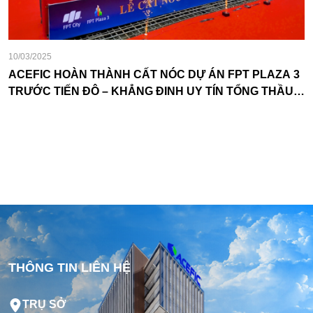
10/03/2025
ACEFIC HOÀN THÀNH CẤT NÓC DỰ ÁN FPT PLAZA 3
TRƯỚC TIẾN ĐỘ – KHẲNG ĐỊNH UY TÍN TỔNG THẦU
THI CÔNG
THÔNG TIN LIÊN HỆ
TRỤ SỞ