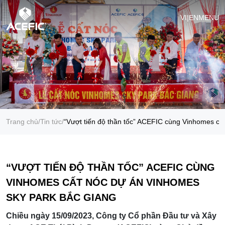
VI
|
EN
MENU
Trang chủ
/
Tin tức
/
“Vượt tiến độ thần tốc” ACEFIC cùng Vinhomes c
“VƯỢT TIẾN ĐỘ THẦN TỐC” ACEFIC CÙNG
VINHOMES CẤT NÓC DỰ ÁN VINHOMES
SKY PARK BẮC GIANG
Chiều ngày 15/09/2023, Công ty Cổ phần Đầu tư và Xây